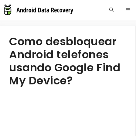
Skip
Me
to
content
Como desbloquear
Android telefones
usando Google Find
My Device?