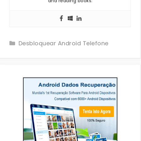
and reading books.
Categories
Desbloquear Android Telefone