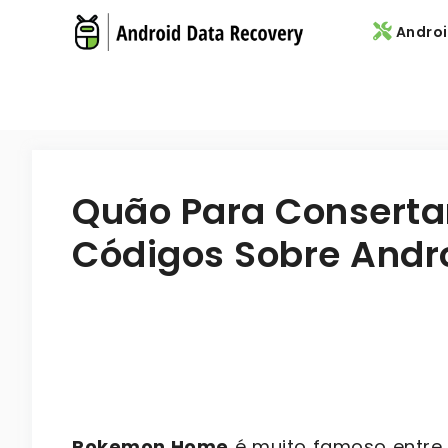
Skip
Androi
to
content
Quão Para Conserta
Códigos Sobre Andr
Pokemon Home
é muito famoso entre 