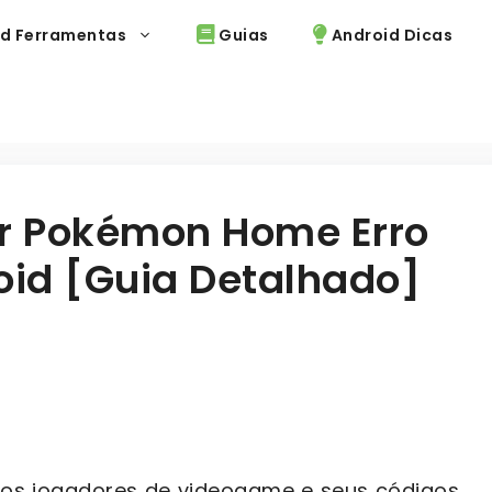
d Ferramentas
Guias
Android Dicas
r Pokémon Home Erro
oid [Guia Detalhado]
os jogadores de videogame e seus códigos