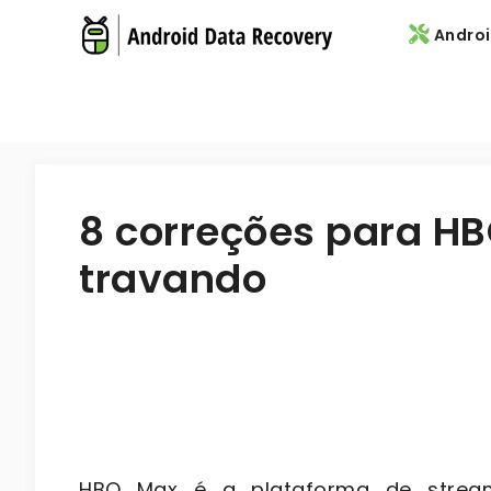
Skip
Androi
to
content
8 correções para H
travando
HBO Max é a plataforma de stream