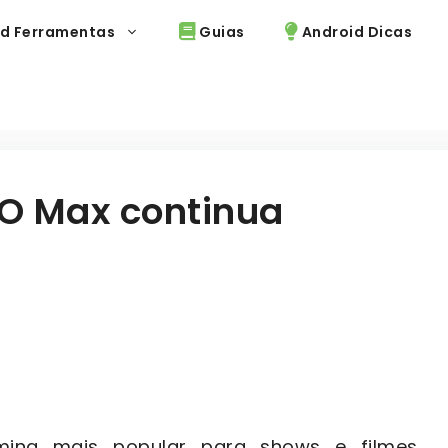
d Ferramentas
Guias
Android Dicas
BO Max continua
ing mais popular para shows e filmes